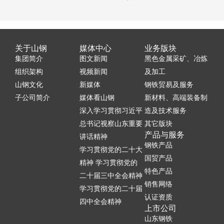
关于山钢
媒体中心
业务版块
集团简介
图文新闻
黑色金属采矿、冶炼
组织架构
视频新闻
及加工
山钢文化
新媒体
钢铁贸易及服务
子公司简介
媒体看山钢
新材料、高端装备制
深入学习贯彻习近平
造及技术服务
总书记视察山东重要
其它版块
产品与服务
讲话精神
钢铁产品
学习贯彻党的二十大
国贸产品
精神 学习贯彻党的
特色产品
二十届三中全会精神
销售网络
学习贯彻党的二十届
认证资质
四中全会精神
上市公司
山东钢铁