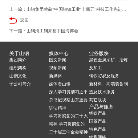
上一篇：山钢集团荣获“中国钢铁工业‘十四五’科技工作先进单位”称号
返回
下一篇：山钢海工钢亮相中国海博会
关于山钢
媒体中心
业务版块
集团简介
图文新闻
黑色金属采矿、冶炼
组织架构
视频新闻
及加工
山钢文化
新媒体
钢铁贸易及服务
子公司简介
媒体看山钢
新材料、高端装备制
深入学习贯彻习近平
造及技术服务
总书记视察山东重要
其它版块
产品与服务
讲话精神
钢铁产品
学习贯彻党的二十大
国贸产品
精神 学习贯彻党的
特色产品
二十届三中全会精神
销售网络