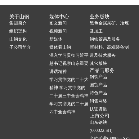
关于山钢
媒体中心
业务版块
集团简介
图文新闻
黑色金属采矿、冶炼
组织架构
视频新闻
及加工
山钢文化
新媒体
钢铁贸易及服务
子公司简介
媒体看山钢
新材料、高端装备制
深入学习贯彻习近平
造及技术服务
总书记视察山东重要
其它版块
产品与服务
讲话精神
钢铁产品
学习贯彻党的二十大
国贸产品
精神 学习贯彻党的
特色产品
二十届三中全会精神
销售网络
学习贯彻党的二十届
认证资质
四中全会精神
上市公司
山东钢铁
(600022.SH)
金岭矿业(000655.SZ)