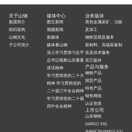
关于山钢
媒体中心
业务版块
集团简介
图文新闻
黑色金属采矿、冶炼
组织架构
视频新闻
及加工
山钢文化
新媒体
钢铁贸易及服务
子公司简介
媒体看山钢
新材料、高端装备制
深入学习贯彻习近平
造及技术服务
总书记视察山东重要
其它版块
产品与服务
讲话精神
钢铁产品
学习贯彻党的二十大
国贸产品
精神 学习贯彻党的
特色产品
二十届三中全会精神
销售网络
学习贯彻党的二十届
认证资质
四中全会精神
上市公司
山东钢铁
(600022.SH)
金岭矿业(000655.SZ)