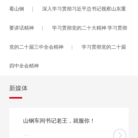
|
看山钢
深入学习贯彻习近平总书记视察山东重
|
要讲话精神
学习贯彻党的二十大精神 学习贯彻
|
党的二十届三中全会精神
学习贯彻党的二十届
四中全会精神
新媒体
山钢车间书记老王，就服你！
......