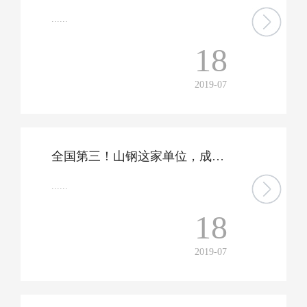
......
18
2019-07
全国第三！山钢这家单位，成为全省领军企业…
......
18
2019-07