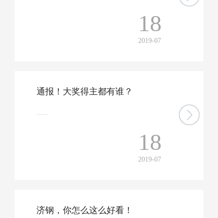
18
2019-07
通报！大奖得主都有谁？
......
18
2019-07
济钢，你怎么这么好看！