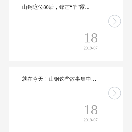
山钢这位80后，锋芒“毕”露...
......
18
2019-07
就在今天！山钢这些故事集中“曝光”...
......
18
2019-07