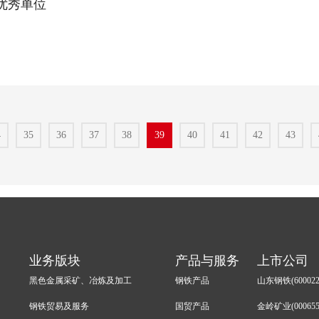
优秀单位
4
35
36
37
38
39
40
41
42
43
业务版块
产品与服务
上市公司
黑色金属采矿、冶炼及加工
钢铁产品
山东钢铁(600022
钢铁贸易及服务
国贸产品
金岭矿业(000655