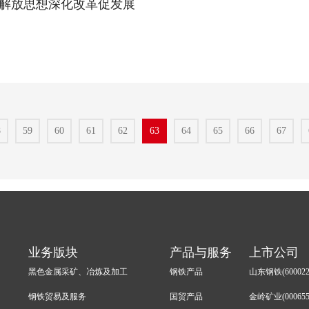
司解放思想深化改革促发展
8
59
60
61
62
63
64
65
66
67
业务版块
产品与服务
上市公司
黑色金属采矿、冶炼及加工
钢铁产品
山东钢铁(600022
钢铁贸易及服务
国贸产品
金岭矿业(000655