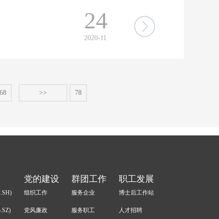
24
2020-11
68
>>
78
党的建设
群团工作
职工发展
.SH)
组织工作
服务企业
博士后工作站
.SZ)
党风廉政
服务职工
人才招聘