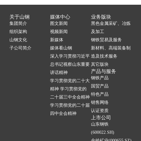
关于山钢
媒体中心
业务版块
集团简介
图文新闻
黑色金属采矿、冶炼
组织架构
视频新闻
及加工
山钢文化
新媒体
钢铁贸易及服务
子公司简介
媒体看山钢
新材料、高端装备制
深入学习贯彻习近平
造及技术服务
总书记视察山东重要
其它版块
产品与服务
讲话精神
钢铁产品
学习贯彻党的二十大
国贸产品
精神 学习贯彻党的
特色产品
二十届三中全会精神
销售网络
学习贯彻党的二十届
认证资质
四中全会精神
上市公司
山东钢铁
(600022.SH)
金岭矿业(000655.SZ)