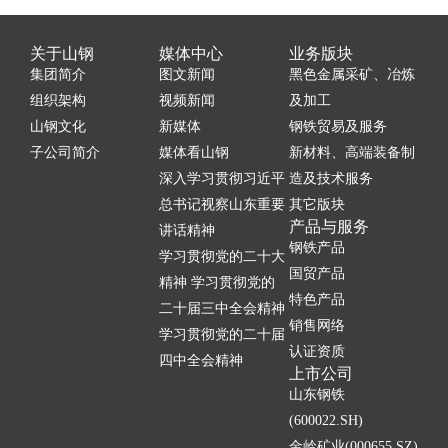
关于山钢
媒体中心
业务版块
集团简介
图文新闻
黑色金属采矿、冶炼
组织架构
视频新闻
及加工
山钢文化
新媒体
钢铁贸易及服务
子公司简介
媒体看山钢
新材料、高端装备制
深入学习贯彻习近平
造及技术服务
总书记视察山东重要
其它版块
产品与服务
讲话精神
钢铁产品
学习贯彻党的二十大
国贸产品
精神 学习贯彻党的
特色产品
二十届三中全会精神
销售网络
学习贯彻党的二十届
认证资质
四中全会精神
上市公司
山东钢铁
(600022.SH)
金岭矿业(000655.SZ)