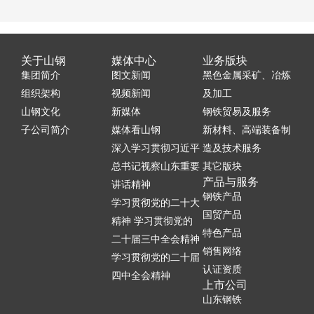
关于山钢
媒体中心
业务版块
集团简介
图文新闻
黑色金属采矿、冶炼
组织架构
视频新闻
及加工
山钢文化
新媒体
钢铁贸易及服务
子公司简介
媒体看山钢
新材料、高端装备制
深入学习贯彻习近平
造及技术服务
总书记视察山东重要
其它版块
产品与服务
讲话精神
钢铁产品
学习贯彻党的二十大
国贸产品
精神 学习贯彻党的
特色产品
二十届三中全会精神
销售网络
学习贯彻党的二十届
认证资质
四中全会精神
上市公司
山东钢铁