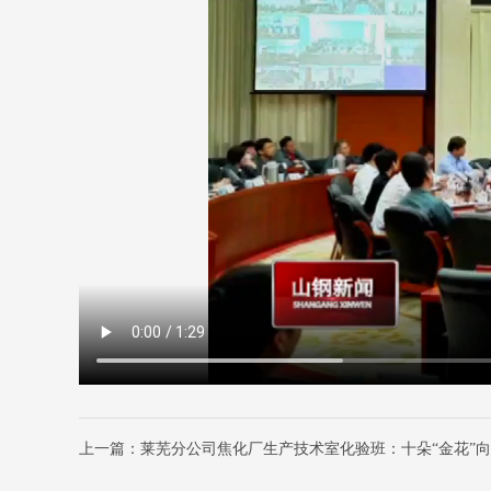
上一篇：莱芜分公司焦化厂生产技术室化验班：十朵“金花”向