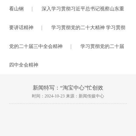
|
看山钢
深入学习贯彻习近平总书记视察山东重
|
要讲话精神
学习贯彻党的二十大精神 学习贯彻
|
党的二十届三中全会精神
学习贯彻党的二十届
四中全会精神
新闻特写：“淘宝中心”忙创效
时间：2024-10-23 来源：新闻传媒中心