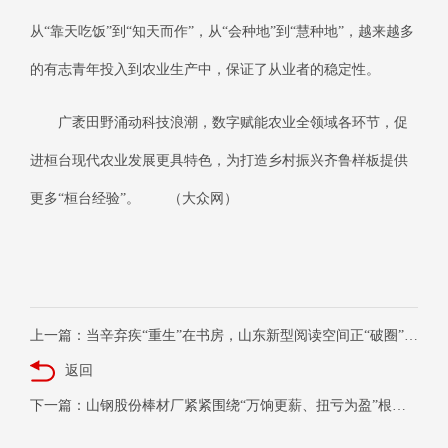
从“靠天吃饭”到“知天而作”，从“会种地”到“慧种地”，越来越多
的有志青年投入到农业生产中，保证了从业者的稳定性。
广袤田野涌动科技浪潮，数字赋能农业全领域各环节，促
进桓台现代农业发展更具特色，为打造乡村振兴齐鲁样板提供
更多“桓台经验”。
（大众网）
上一篇：当辛弃疾“重生”在书房，山东新型阅读空间正“破圈”生长
返回
下一篇：山钢股份棒材厂紧紧围绕“万饷更薪、扭亏为盈”根本目标强化生产组织，积极打好设备保障攻坚战，近日该厂组织人员开展高压电气进行清扫、紧固、线路检查等工作，确保供电设施稳定运行。 （田洪超）