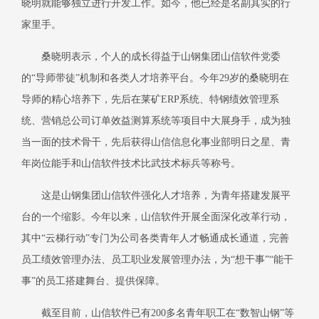
晓明就能够独立进行开发工作。如今，他已经是名副其实的行
家里手。
桑晓明表示，个人的成长得益于山钢集团山信软件党委
的
“导师带徒”机制和各类人才培养平台。今年29岁的桑晓明在
导师的精心培养下，先后在莱矿ERP系统、特钢绩效管理系
统、营销总公司订单效益测算系统等项目中大展身手，成为独
当一面的技术骨干，先后获得山信信息化事业部明日之星、青
年岗位能手和山信软件技术比武技术标兵等称号。
这是山钢集团山信软件强化人才培养，为青年搭建发展平
台的一个缩影。今年以来，山信软件开展全面深化改革行动，
其中
“云梯行动”专门为公司各类青年人才畅通成长通道，完善
员工绩效管理办法、员工职业发展管理办法，为“想干事”“能干
事”的员工搭建舞台、提供保障。
截至目前，山信软件已有
200多名青年职工在“数智山钢”等