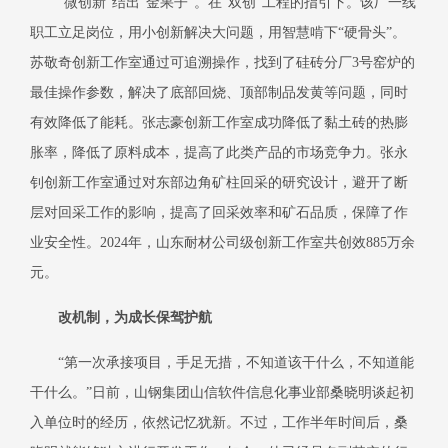
“微创新”结出“金果子”。在“双创”工程的指引下。该厂一线
职工立足岗位，用小创新解决大问题，用智慧啃下“硬骨头”。
苏敬奇创新工作室通过可追溯操作，找到了硅砖分厂3号窑炉的
最佳操作参数，解决了底部回烧、顶部制品发黄等问题，同时
有效降低了能耗。张志豪创新工作室成功降低了黏土砖的热膨
胀率，降低了原料成本，提高了此类产品的市场竞争力。张永
钊创新工作室通过对东部边角矿柱回采的研究设计，避开了断
层对回采工作的影响，提高了回采效率和矿石品质，保障了作
业安全性。2024年，山东耐材公司级创新工作室共创效885万余
元。
改机制，为成长保驾护航
“第一次承接项目，手足无措，不知道该干什么，不知道能
干什么。”日前，山钢集团山信软件信息化事业部桑晓明谈起初
入单位时的经历，依然记忆犹新。不过，工作半年时间后，桑