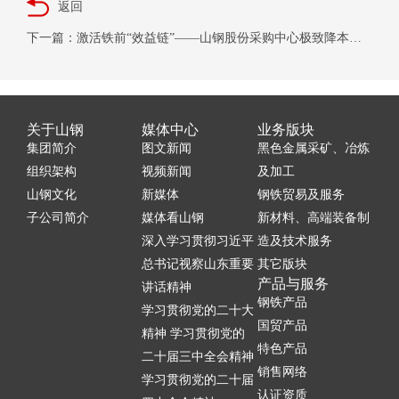
返回
下一篇：激活铁前“效益链”——山钢股份采购中心极致降本增效纪实
关于山钢
媒体中心
业务版块
集团简介
图文新闻
黑色金属采矿、冶炼
组织架构
视频新闻
及加工
山钢文化
新媒体
钢铁贸易及服务
子公司简介
媒体看山钢
新材料、高端装备制
深入学习贯彻习近平
造及技术服务
总书记视察山东重要
其它版块
产品与服务
讲话精神
钢铁产品
学习贯彻党的二十大
国贸产品
精神 学习贯彻党的
特色产品
二十届三中全会精神
销售网络
学习贯彻党的二十届
认证资质