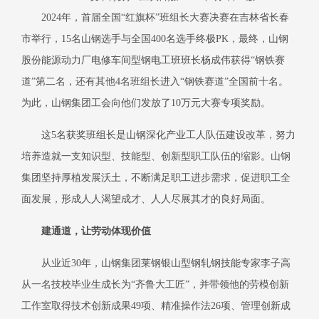
2024年，首届全国“红旗杯”班组长大赛决赛在吉林省长春
市举行，15名山钢选手与全国400名选手终极PK，最终，山钢
股份能源动力厂电修车间型钢电工班班长杨成伟获得“钢铁赛
道”第二名，还有其他4名班组长进入“钢铁赛道”全国前十名。
为此，山钢集团工会向他们发放了10万元大赛专项奖励。
这
5名获奖班组长是山钢深化产业工人队伍建设改革，努力
培养造就一支知识型、技能型、创新型职工队伍的缩影。山钢
集团坚持厚植发展沃土，不断满足职工进步需求，促进职工全
面发展，形成人人渴望成才、人人尽展其才的良好局面。
建通道，让劳动体现价值
从业近
30年，山钢集团莱钢银山型钢轧钢技能专家李子高
从一名技校毕业生成长为“齐鲁大工匠”，并带领他的劳模创新
工作室取得技术创新成果49项、精准操作法26项、管理创新成