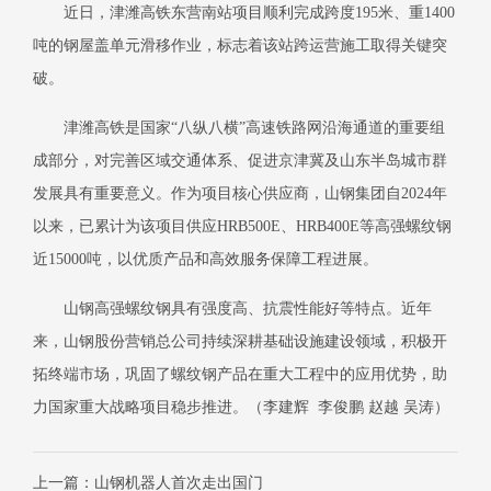
近日，津潍高铁东营南站项目顺利完成跨度
195米、重1400
吨的钢屋盖单元滑移作业，标志着该站跨运营施工取得关键突
破。
津潍高铁是国家
“八纵八横”高速铁路网沿海通道的重要组
成部分，对完善区域交通体系、促进京津冀及山东半岛城市群
发展具有重要意义。作为项目核心供应商，山钢集团
自
2024年
以来，已累计为该项目
供应
HRB500E、HRB400E等高强螺纹钢
近15000吨，以优质产品和高效服务保障工程进展。
山钢高强螺纹钢具有强度高、抗震性能好等特点。近年
来，山钢股份营销总公司持续深耕基础设施建设领域，积极开
拓终端市场，巩固了螺纹钢产品在重大工程中的应用优势，助
力国家重大战略项目稳步推进。（李建辉
李俊鹏
赵越
吴涛）
上一篇：山钢机器人首次走出国门