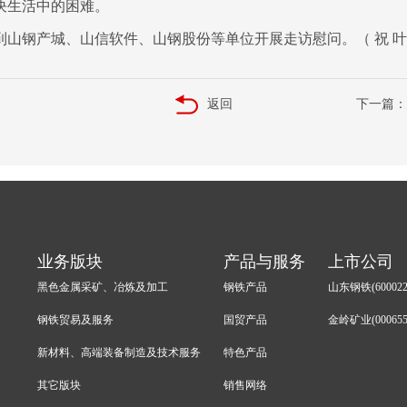
决生活中的困难。
钢产城、山信软件、山钢股份等单位开展走访慰问。（ 祝 叶 刘
返回
下一篇：
业务版块
产品与服务
上市公司
黑色金属采矿、冶炼及加工
钢铁产品
山东钢铁(600022
钢铁贸易及服务
国贸产品
金岭矿业(000655
新材料、高端装备制造及技术服务
特色产品
其它版块
销售网络