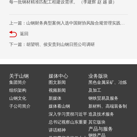
每一批钢材精准匹配工程建设需求。 （李建辉 赵 越 摄）
上一篇：山钢财务典型案例入选中国财协风险合规管理实践案例集
返回
下一篇：胡望明、侯安贵到山钢日照公司调研
关于山钢
媒体中心
业务版块
集团简介
图文新闻
黑色金属采矿、冶炼
组织架构
视频新闻
及加工
山钢文化
新媒体
钢铁贸易及服务
子公司简介
媒体看山钢
新材料、高端装备制
深入学习贯彻习近平
造及技术服务
总书记视察山东重要
其它版块
产品与服务
讲话精神
钢铁产品