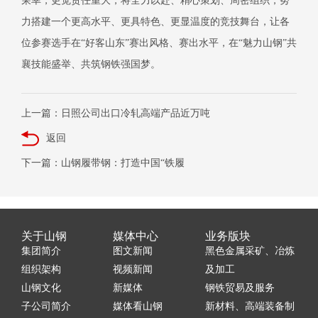
荣幸，更觉责任重大，将全力以赴、精心策划、周密组织，努
力搭建一个更高水平、更具特色、更显温度的竞技舞台，让各
位参赛选手在
“好客山东”赛出风格、赛出水平，在“魅力山钢”共
襄技能盛举、共筑钢铁强国梦。
上一篇：日照公司出口冷轧高端产品近万吨
返回
下一篇：山钢履带钢：打造中国“铁履
关于山钢
媒体中心
业务版块
集团简介
图文新闻
黑色金属采矿、冶炼
组织架构
视频新闻
及加工
山钢文化
新媒体
钢铁贸易及服务
子公司简介
媒体看山钢
新材料、高端装备制