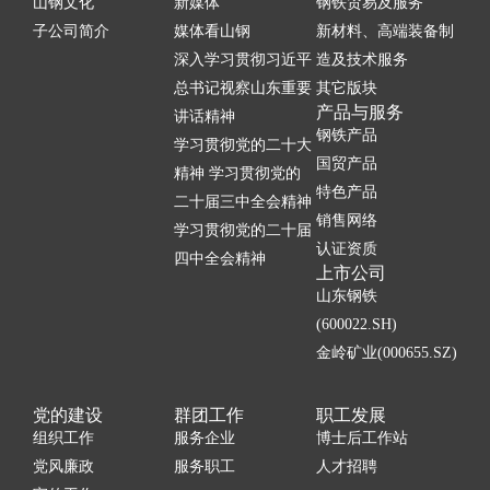
山钢文化
新媒体
钢铁贸易及服务
子公司简介
媒体看山钢
新材料、高端装备制
深入学习贯彻习近平
造及技术服务
总书记视察山东重要
其它版块
产品与服务
讲话精神
钢铁产品
学习贯彻党的二十大
国贸产品
精神 学习贯彻党的
特色产品
二十届三中全会精神
销售网络
学习贯彻党的二十届
认证资质
四中全会精神
上市公司
山东钢铁
(600022.SH)
金岭矿业(000655.SZ)
党的建设
群团工作
职工发展
组织工作
服务企业
博士后工作站
党风廉政
服务职工
人才招聘