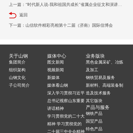
上一篇：“时代新人说-我和祖国共成长”省属企业征文和演讲比赛——集团公司获优秀组织奖
返回
下一篇：山信软件精彩亮相第十二届（济南）国际信博会
关于山钢
媒体中心
业务版块
集团简介
图文新闻
黑色金属采矿、冶炼
组织架构
视频新闻
及加工
山钢文化
新媒体
钢铁贸易及服务
子公司简介
媒体看山钢
新材料、高端装备制
深入学习贯彻习近平
造及技术服务
总书记视察山东重要
其它版块
产品与服务
讲话精神
钢铁产品
学习贯彻党的二十大
国贸产品
精神 学习贯彻党的
特色产品
二十届三中全会精神