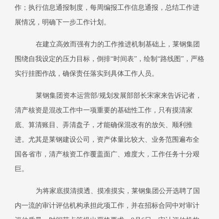
作；执行信息通报制度，每周编报工作信息通报，总结工作进
展情况，明确下一步工作计划。
在建立高效而强有力的工作推进机制基础上，莱钢集团
围绕自我设定的压力目标，倒排“时间表”，绘制“路线图”，严格
实行挂图作战，确保责任落实到具体工作人员。
莱钢集团资本运营部
/
规划发展部部长宋家来告诉记者，
清产核资是混改工作中一项重要的基础性工作，只有摸清家
底、算清账目、弄清盘子，才能确保混改有的放矢、顺利推
进。尤其是莱钢建设公司，资产体量比较大、业务范围遍布全
国各省市，清产核资工作覆盖面广、难度大，工作任务十分艰
巨。
为将家底摸清摸透、摸准摸实，莱钢集团公开选聘了国
内一流的审计评估机构承担此项工作，并在招标合同中对审计