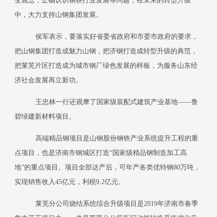
变观念，正确认识钢铁行业发展等问题，在未来的转型升级
中，大力支持山钢集团发展。
侯军表示，要落实好省委省政府和市委市政府的要求，
把山钢集团打造成魅力山钢，把济钢打造成转型升级的典范，
把莱芜片区打造成为城市钢厂绿色发展的样板，为服务山东经
济社会发展再立新功。
王忠林一行还观摩了国家级装配式建筑产业基地——鲁
碧绿建新材料项目。
高端精品钢项目是山钢股份钢铁产业系统提升工程的重
点项目，也是济南市钢城区打造“国家级精品钢制造加工高
地”的重点项目。项目全部达产后，可年产各类优特钢
80
万吨，
实现销售收入
45
亿元，利税
9.2
亿元。
莱芜分公司烧结系统综合升级项目是
2019
年济南市春季