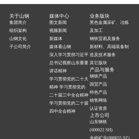
关于山钢
媒体中心
业务版块
集团简介
图文新闻
黑色金属采矿、冶炼
组织架构
视频新闻
及加工
山钢文化
新媒体
钢铁贸易及服务
子公司简介
媒体看山钢
新材料、高端装备制
深入学习贯彻习近平
造及技术服务
总书记视察山东重要
其它版块
产品与服务
讲话精神
钢铁产品
学习贯彻党的二十大
国贸产品
精神 学习贯彻党的
特色产品
二十届三中全会精神
销售网络
学习贯彻党的二十届
认证资质
四中全会精神
上市公司
山东钢铁
(600022.SH)
金岭矿业(000655.SZ)