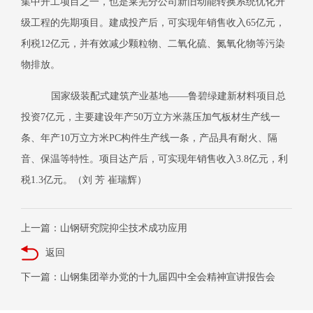
集中开工项目之一，也是莱芜分公司新旧动能转换系统优化升
级工程的先期项目。建成投产后，可实现年销售收入
65
亿元，
利税
12
亿元，并有效减少颗粒物、二氧化硫、氮氧化物等污染
物排放。
国家级装配式建筑产业基地——鲁碧绿建新材料项目总
投资
7
亿元，主要建设年产
50
万立方米蒸压加气板材生产线一
条、年产
10
万立方米
PC
构件生产线一条，产品具有耐火、隔
音、保温等特性。项目达产后，可实现年销售收入
3.8
亿元，利
税
1.3
亿元。（刘 芳 崔瑞辉）
上一篇：山钢研究院抑尘技术成功应用
返回
下一篇：山钢集团举办党的十九届四中全会精神宣讲报告会