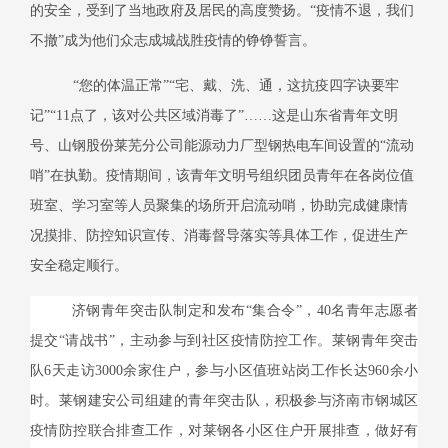
的安全，受到了当地政府及居民的高度赞扬。“疫情不退，我们
不撤”成为他们众志成城战胜疫情的铮铮誓言。
“您的体温正常”“宅、戴、洗、通，这抗疫四字诀要牢
记”“
11
点了，该对公共区域消毒了”……这是山东省青年文明
号、山钢股份莱芜分公司能源动力厂型钢热电车间设置的“流动
哨”在执勤。疫情期间，该青年文明号组织团员青年在各岗位值
班室、学习室等人员聚集的场所开启流动哨，协助完成健康情
况摸排、防控知识宣传、消毒督导落实等具体工作，促进生产
安全稳定顺行。
济钢青年突击队制定和发布“集合令”，
40
名青年志愿者
提交“请战书”，主动参与到社区疫情防控工作。莱钢青年突击
队6天走访
3000
余家住户，参与小区值班站岗工作长达
960
余小
时。莱钢建安公司组建的青年突击队，积极参与济南市钢城区
疫情防控联合排查工作，对莱钢各小区住户开展排查，做好有