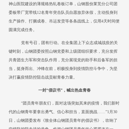
神山医院建设的薄规格热轧卷板订单，山钢股份莱芜分公司团
委板带厂宽带线
12
名青年突击队员自愿放弃休假，主动投身到
生产操作、打捆成卷、吊运发货等各条战线上，仅用
4
天时间便
圆满完成任务。
党有号召，团有行动。在全集团上下众志成城战疫的关
键时刻，山钢团委按照山钢党委和上级团组织要求，充分发挥
共青团生力军和突击队作用，充分展现党的助手和后备军的担
当，挺身而出、冲锋在前，积极投身到疫情防控斗争中，为坚
决打赢疫情防控阻击战贡献青春力量。
一封“倡议书”，喊出热血青春
“团员青年朋友们，面对这场突如其来的疫情，我们新时
代的山钢青年要拿出勇气、信心和担当，直面挑战……”
1
月
30
日，山钢团委发布《致全体山钢团员青年的倡议书》，吹响了