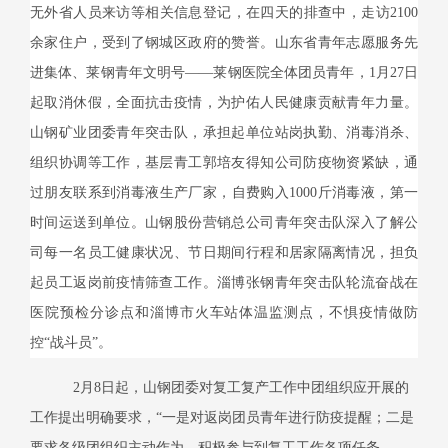
无外省人员来访等相关信息登记，在四天的排查中，走访
2100
余家住户，受到了钢城区政府的赞誉。山东省青年志愿服务先
进集体、莱钢青年文明号——莱钢医院全体团员青年，
1
月
27
日
起取消休假，全面抗击疫情，为护佑人民健康贡献青年力量。
山钢矿业团委青年突击队，
承担起单位站岗执勤、消毒消杀、
组织协调等工作，
基层青工郭培友得知公司防疫物资紧缺，通
过朋友联系到消毒液生产厂家，自费购入
1000
斤消毒液，第一
时间运送到单位。山钢股份营销总公司青年突击队深入了解公
司每一名员工健康状况、节日期间行程和居家隔离情况，担负
起员工返岗前疫情筛查工作。淄博张钢青年突击队轮流奋战在
医院预检分诊点和淄博市火车站体温监测点，不惧疫情做防
控“战斗员”。
2月
8
日起，山钢团委对复工复产工作中团组织应开展的
工作提出明确要求，“一是对返岗团员青年进行防疫提醒；二是
要求各级团组织主动作为，积极参与到复工工作各项任务