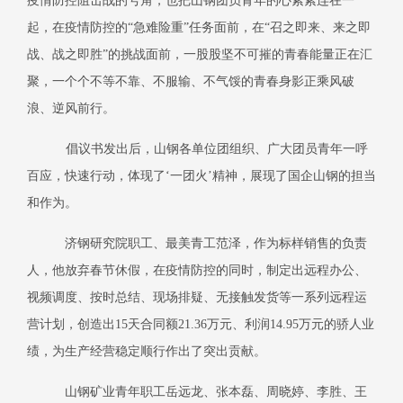
疫情防控阻击战的号角，也把山钢团员青年的心紧紧连在一
起，在疫情防控的“急难险重”任务面前，在“召之即来、来之即
战、战之即胜”的挑战面前，一股股坚不可摧的青春能量正在汇
聚，一个个不等不靠、不服输、不气馁的青春身影正乘风破
浪、逆风前行。
倡议书发出后，山钢各单位团组织、广大团员青年一呼
百应，快速行动，体现了‘一团火’精神，展现了国企山钢的担当
和作为。
济钢研究院职工、最美青工范泽，作为标样销售的负责
人，他放弃春节休假，在疫情防控的同时，制定出远程办公、
视频调度、按时总结、现场排疑、无接触发货等一系列远程运
营计划，创造出
15
天合同额
21.36
万元、利润
14.95
万元的骄人业
绩，为生产经营稳定顺行作出了突出贡献。
山钢矿业
青年职工
岳远龙、张本磊、周晓婷、李胜、王