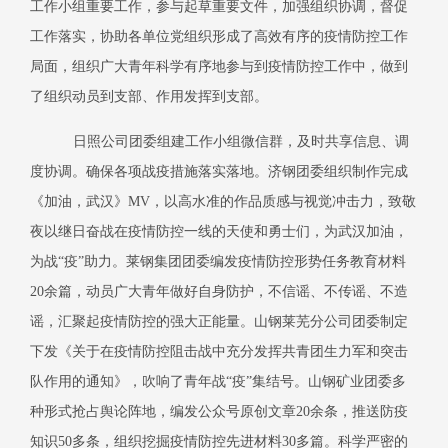
工作小组重要工作，参与起草重要文件，加强组织协调，督促
工作落实，协助各单位党组织形成了高效有序的疫情防控工作
局面，组织广大青年科学有序地参与到疫情防控工作中，做到
了组织动员到支部、作用发挥到支部。
日照公司团委组建工作小组微信群，及时共享信息、调
度协调。确保各项战疫措施落实落地。济钢团委组织制作完成
《加油，武汉》
MV
，以高水准的作品质感与视觉冲击力，致敬
夜以继日奋战在疫情防控一线的天使和勇士们，为武汉加油，
为战“疫”助力。莱钢集团团委编发疫情防控形势任务教育材料
20
余篇，动员广大青年做好自身防护，不信谣、不传谣、不造
谣，汇聚起疫情防控的强大正能量。山钢莱芜分公司团委制定
下发《关于在疫情防控阻击战中充分发挥共青团生力军和突击
队作用的通知》，吹响了青年战“疫”集结号。山钢矿业团委多
种形式抢占舆论阵地，编发公众号原创文章
20
余条，推送防疫
知识
50
多条，组织挖掘疫情防控先进材料
30
多篇。科学严密的