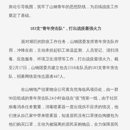
舆论引导氛围，筑牢了山钢青年的思想防线，为后续战疫工作
奠定了基础。
183
支“青年突击队”，打出战疫最强火力
面对艰巨的防疫工作任务，山钢团委发挥青年突击队作
用，冲锋在前，主动承担起职工体温监测、人员登记、清扫消
毒、应急服务、环境卫生清理等工作，打出战疫最强火力。截
至
2
月
17
日，山钢团委共建立包含
2318
名队员的
183
支青年突击
队，招募网络宣传志愿者
447
人。
在山钢地产信莱物业公司黄岛凭海临风项目处，由一群
90
后组成的青年突击队
24
小时奋战在“疫”情第一线，由于社区
病毒消杀任务繁重，消毒喷雾器一度出现供不应求的情况，他
们便从自己家中带来喷雾器，知道居民没有口罩便自掏腰包为
他们购买口罩，主动为被隔离的居民采购物品，全力保障居民