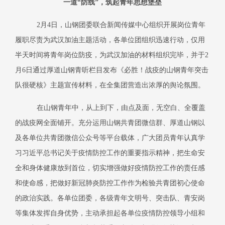
一道“防线”，筑起青年思想堡垒
2月
4
日，山钢团委联合新闻传媒中心组织开展岗位青年
履职尽责为武汉加油主题活动，各单位团组织迅速行动，仅用
半天时间将青年岗位防疫，为武汉加油的材料组织完毕，并于
2
月
6
日通过厚道山钢青听栏目发布《必胜！战疫的山钢青年突击
队很硬核》主题宣传材料，在全集团营造出浓厚的舆论氛围。
在山钢青年中，从上到下，由点及面，无空白、全覆盖
的战疫网全面铺开。充分运用山钢共青团微信群、厚道山钢以
及各单位共青团微信公众号等平台载体，广大团员青年认真学
习习近平总书记关于疫情防控工作的重要指示精神，把生命安
全和身体健康放到首位，切实增强做好疫情防控工作的责任感
和使命感，把做好新冠肺炎防控工作作为检验共青团初心使命
的政治实践。各单位团委，各级青年文明号、突击队、青安岗
等集体发挥自身优势，主动承担起各单位疫情防控领导小组和