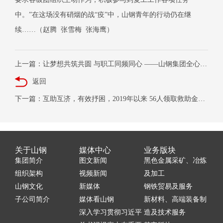
中。”在这场没有硝烟的战“疫”中，山钢青年的行动仍在继
续……（赵腾
张雪梅
张海鹰）
上一篇：让梦想共筑共圆 与职工同频同心 ——山钢集团全心全意依靠职工办企业
返回
下一篇：互助互济，有效抒困，2019年以来 56人领取救助金32万元 山钢集团职工保障普惠体系初步形成
关于山钢
媒体中心
业务版块
集团简介
图文新闻
黑色金属采矿、冶炼
组织架构
视频新闻
及加工
山钢文化
新媒体
钢铁贸易及服务
子公司简介
媒体看山钢
新材料、高端装备制
深入学习贯彻习近平
造及技术服务