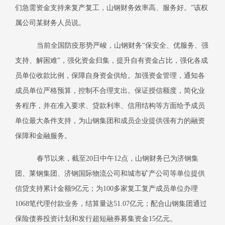
们急需资金支持来复产复工，山钢财务效率高、服务好。”该权
属公司某财务人员说。
当前全国防疫形势严峻，山钢财务“保安全、优服务、强
支持、解困难”，强化资金归集，提升自有资金占比，强化各成
员单位收款比例，保障自身资金供给。加强资金管理，通知各
成员单位严格预算，控制不合理支出。保证授信额度，简化业
务程序，并在准入要求、贷款利率、信用结构等方面给予成员
单位最大条件支持，为山钢集团和成员企业提供强有力的融资
保障和金融服务。
春节以来，截至
20
日中午
12
点，山钢财务已为济钢集
团、莱钢集团、济钢国际物流公司和城市矿产公司等单位提供
信贷支持累计金额
9
亿元；为
100
多家复工复产成员单位办理
1068
笔代理付款业务，结算量达
51.07
亿元；配合山钢集团通过
保险债券投资计划和发行超短融券募集资金
15
亿元。