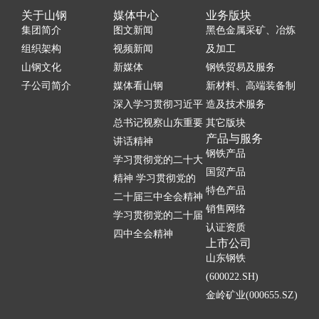
关于山钢
媒体中心
业务版块
集团简介
图文新闻
黑色金属采矿、冶炼
组织架构
视频新闻
及加工
山钢文化
新媒体
钢铁贸易及服务
子公司简介
媒体看山钢
新材料、高端装备制
深入学习贯彻习近平
造及技术服务
总书记视察山东重要
其它版块
产品与服务
讲话精神
钢铁产品
学习贯彻党的二十大
国贸产品
精神 学习贯彻党的
特色产品
二十届三中全会精神
销售网络
学习贯彻党的二十届
认证资质
四中全会精神
上市公司
山东钢铁
(600022.SH)
金岭矿业(000655.SZ)