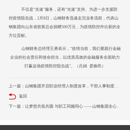
不仅是“光速”服务，还有“光速”支持。为进一步支援防
控疫情阻击战，
2
月
8
日
，山钢财务迅速走完业务流程，代表山
钢集团向山东省慈善总会捐赠
500
万元，为疫情防控作出新的全
方位贡献。
山钢财务总经理王勇表示，“疫情当前，我们要践行金融
企业的社会责任和使命担当，以优质高效的金融服务全面助力
打赢这场疫情防控阻击战”。（吕娟
娄焕民）
上一篇：山钢集团开启职业经理人制度改革，干部人事制度改革再深化 山钢金控职业经理人签约
返回
下一篇：让梦想共筑共圆 与职工同频同心 ——山钢集团全心全意依靠职工办企业