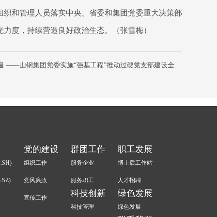
组织和管理人员落实中央、省委和集团党委重大决策部
光力度，持续营造良好政治生态。（张雪梅）
下一篇：党旗一扬 千旗红遍 ——山钢集团党委实施“强基工程”推动过硬党支部建设全面开花
党的建设
群团工作
职工发展
.SH)
组织工作
服务企业
博士后工作站
.SZ)
党风廉政
服务职工
人才招聘
科技创新
绿色发展
宣传工作
科技管理
绿色发展