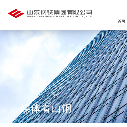
首页
媒体看山钢