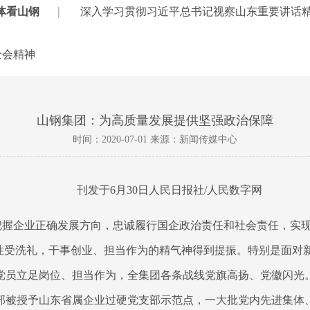
|
体看山钢
深入学习贯彻习近平总书记视察山东重要讲话
全会精神
山钢集团：为高质量发展提供坚强政治保障
时间：2020-07-01 来源：新闻传媒中心
刊发于
6
月
30
日人民日报社
/
人民数字网
握企业正确发展方向，忠诚履行国企政治责任和社会责任，实现
党性受洗礼，干事创业、担当作为的精气神得到提振。特别是面对
员立足岗位、担当作为，全集团各条战线党旗高扬、党徽闪光。以
部被授予山东省属企业过硬党支部示范点，一大批党内先进集体