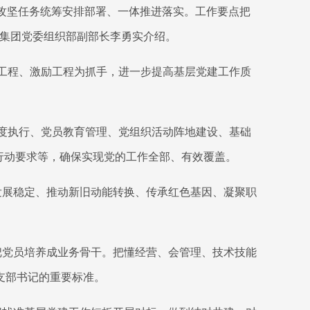
攻坚任务统筹安排部署、一体推进落实。工作要点把
钢集团党委组织部副部长李勇实介绍。
工程、激励工程为抓手，进一步提高基层党建工作质
度执行、党员教育管理、党组织活动阵地建设、基础
行动要求等，确保实现党的工作全部、有效覆盖。
发展稳定、推动新旧动能转换、传承红色基因、凝聚职
把党员培养成业务骨干。把懂经营、会管理、技术技能
支部书记的重要标准。