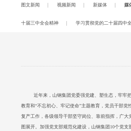
|
|
|
图文新闻
视频新闻
新媒体
媒
|
十届三中全会精神
学习贯彻党的二十届四中
近年来，山钢集团党委强党建、塑生态，牢牢把
教育和“不忘初心、牢记使命”主题教育，党员干部
复产工作，各级领导干部坚守岗位、靠前指挥，广大党
图展开。加强党支部规范化建设，山钢集团
10
个党支