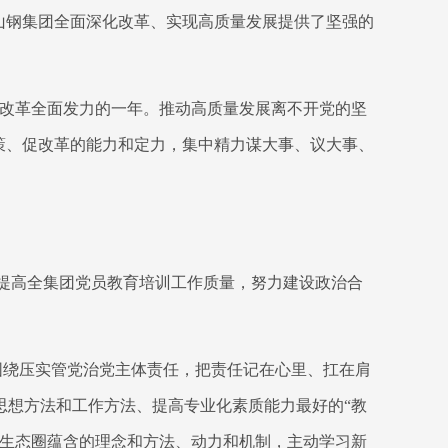
山钢集团全面深化改革、实现高质量发展提供了坚强的
时改革全面发力的一年。推动高质量发展离不开党的坚
策、促改革的能力和定力，集中精力谋大事、议大事、
提高全集团党员教育培训工作质量，努力建设政治合
围绕压实管党治党主体责任，把责任记在心里、扛在肩
思想方法和工作方法、提高专业化素质能力最好的“教
业生态圈蕴含的理念和方法、动力和机制，主动学习新