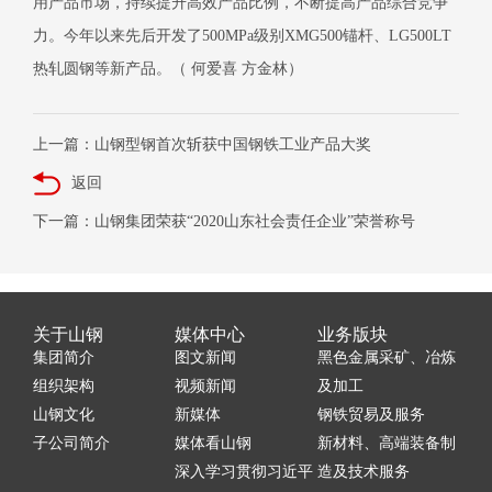
用产品市场，持续提升高效产品比例，不断提高产品综合竞争
力。今年以来先后开发了
500MPa
级别
XMG500
锚杆、
LG500LT
热轧圆钢等新产品。（ 何爱喜 方金林）
上一篇：山钢型钢首次斩获中国钢铁工业产品大奖
返回
下一篇：山钢集团荣获“2020山东社会责任企业”荣誉称号
关于山钢
媒体中心
业务版块
集团简介
图文新闻
黑色金属采矿、冶炼
组织架构
视频新闻
及加工
山钢文化
新媒体
钢铁贸易及服务
子公司简介
媒体看山钢
新材料、高端装备制
深入学习贯彻习近平
造及技术服务