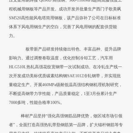
压支架用易焊接
Q890D
高强钢、
960-1100MPa
超高屈服强度工
程机械用钢板等产品开发。成功开发并批量生产西门子歌美飒
SM520
高性能风电塔筒用钢板，该产品弥补了公司在日标标准
体系下风电用钢生产的空白，完善了风电用钢的配套供货能
力。
板带新产品研发持续做出特色、丰富品种、提升品牌
影响力。通过调整卷取温度，优化控制冷却工艺，汽车用
HLG510L
热轧高强花纹宽钢带一次试制成功。在冷轧生产线一
次开发成功美标优质碳素结构钢
SAE1012
冷轧钢带，并实现批
量稳定生产。开展
460MPa
级耐低温高强结构钢机理机制研究，
不断提高钢带力学性能，产品质量稳定，
1
至
3
月份累计生产
7000
多吨，性能合格率
100%
。
棒材产品坚持“强化高强钢筋品牌优势，做区域市场引领
者”，全面打造高强热轧带肋钢筋第一品牌，扩大锚杆钢筋等专