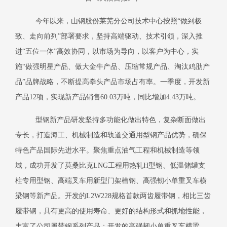
今年以来，山钢股份莱芜分公司技术中心按照“做到极
致、走向前列”部署要求，坚持高端驱动、技术引领，深入推
进“五位一体”高效协同，以市场为导向，以客户为中心，实
施“做强明星产品、做大金牛产品、压缩常规产品、淘汰鸡肋产
品”品牌战略，不断提高拳头产品市场占有率。一季度，开发新
产品
12
项，实现新产品销售
60.03
万吨，同比增加
4.43
万吨。
型钢新产品研发坚持多功能化做出特色，复杂断面做出
专长，打造海工、机械制造和轨道交通用型钢产品优势，确保
特色产品国际先进水平。聚焦重点油气工程和机械制造等领
域，成功开发了莫桑比克
LNG
工程用热轧
H
型钢、低温储罐支
柱专用型钢、高端叉车用新型门架槽钢、高强韧小单重叉车横
梁钢等新产品。开发的
L2W228
规格首款两齿履带钢，相比三齿
履带钢，具有更高的使用寿命、更好的结构形式和抓地性能，
丰富了公司履带钢系列产品；开发的高强韧小单重叉车横梁