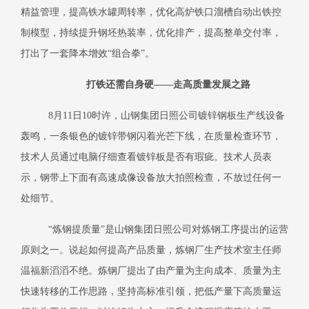
精益管理，提高铁水罐周转率，优化高炉铁口溜槽自动出铁控
制模型，持续提升钢坯热装率，优化排产，提高整单交付率，
打出了一套降本增效
“组合拳”。
打铁还需自身硬
——走高质量发展之路
8月11日10时许，山钢集团日照公司镀锌钢板生产线设备
轰鸣，一条银色的镀锌带钢闪着光芒下线，在质量检查环节，
技术人员通过电脑仔细查看镀锌板是否有瑕疵。技术人员表
示，钢带上下面有高速成像设备放大拍照检查，不放过任何一
处细节。
“炼钢提质量”是山钢集团日照公司对炼钢工序提出的运营
原则之一。说起如何提高产品质量，炼钢厂生产技术室主任师
温福新滔滔不绝。炼钢厂提出了由产量为主向成本、质量为主
快速转移的工作思路，坚持高标准引领，把低产量下高质量运