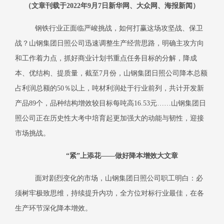
（文章刊载于
2022年9月7日新华网、大众网、海报新闻）
钢铁行业正面临严峻挑战，如何打赢这场攻坚战、保卫
战？山钢集团日照公司迅速调整生产经营思路，明确主攻方向
和工作着力点，抓好商业计划书重点任务目标的分解，降成
本、优结构、提质量，截至
7月份，山钢集团日照公司降本总额
占利润总额的50％以上，吨材利润处于行业前列，共计开发新
产品89个，品种结构增效较目标每吨高16.53元……山钢集团日
照公司正在历史性大考中培育起更加强大的动能与韧性，迎接
市场挑战。
“紧”上添花——做好降本增效大文章
面对剧烈变化的市场，山钢集团日照公司职工明白：必
须树牢极致思维，持续提升内功，全方位对标行业最佳，在各
生产环节深化降本增效。