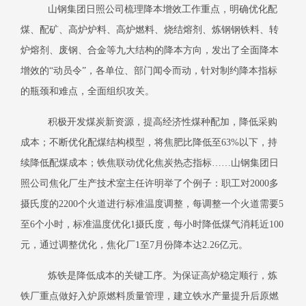
山钢集团日照公司梳理降本增效工作重点，明确优化配
煤、配矿、高炉炉料、高炉燃料、烧结熔剂、炼钢钢铁料、转
炉熔剂、废钢、合金等九大结构的降本方向，发出了全面降本
增效的
“动员令”，各单位、部门闻令而动，针对制约降本指标
的瓶颈和难点，全面组织攻关。
积极开发煤炭新资源，提高经济性煤种配加，降低采购
成本；不断优化配煤结构模型，将焦肥比降低至
63%以下，持
续降低配煤成本；铁焦联动优化焦炭热态指标……山钢集团日
照公司焦化厂生产技术室主任许明举了个例子：职工对2000多
摄氏度的2200个火道进行标准温度调整，每调整一个火道需要5
至6个小时，标准温度优化1摄氏度，每小时降低煤气消耗近100
元，通过调整优化，焦化厂1至7月份降本达2.26亿元。
炼铁是降低成本的关键工序。为保证高炉稳定顺行，炼
铁厂重点做好入炉原燃料质量管理，建立铁水产量提升后原燃