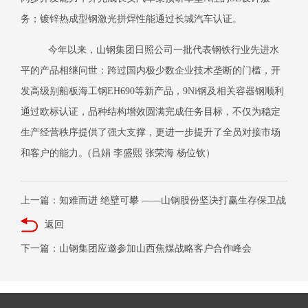
务；镀锌热成型钢激光拼焊性能通过长城汽车认证。
今年以来，山钢集团日照公司一批代表钢铁行业先进水
平的产品相继问世：跨过国内极少数企业技术垄断的门槛，开
发高级别船板海工钢
EH690等新产品，9Ni钢及相关容器钢顺利
通过欧标认证，品种结构增效圆满完成任务目标，不仅为稳定
生产经营秩序提供了强大支撑，更进一步提升了全员对接市场
和客户的能力。
(吕娟 李盛熙 张荣海 杨位钦）
上一篇：知难而进 绝壁可攀 ——山钢股份坚决打赢生存保卫战
返回
下一篇：山钢集团应邀参加山西焦煤战略客户合作峰会