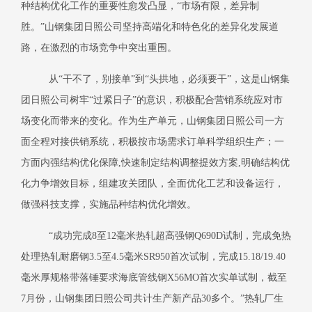
种结构优化工作的重要性愈发凸显，“市场有限，差异制
胜。”山钢集团日照公司坚持高端化和特色化的差异化发展道
路，在激烈的市场竞争中突出重围。
从
“干不了，别接单”到“头拱地，必须要干”，这是山钢集
团日照公司树牢“过紧日子”的意识，积极配合营销系统应对市
场变化而带来的变化。作为生产单元，山钢集团日照公司一方
面全程对接供销系统，积极按市场需求订单科学组织生产；一
方面内强结构优化保障,快速制定结构调整提效方案,明确结构优
化力争增效目标，组建攻关团队，全面优化工艺和设备运行，
做强科技支撑，实施品种结构优化增效。
“成功完成8至12毫米热轧超高强钢Q690D试制，完成免热
处理热轧耐磨钢3.5至4.5毫米SR950首次试制，完成15.18/19.40
毫米厚规格带落锤要求海底管线钢X56MO首次实单试制，截至
7月份，山钢集团日照公司共计生产新产品30多个。”热轧厂生