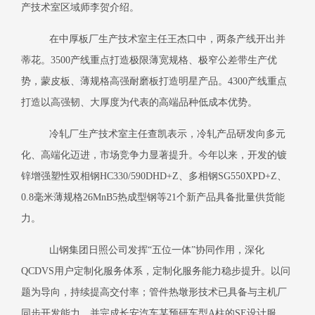
产技术室区域师李贺介绍。
在中厚板厂生产技术室主任王杰口中，两条产线开出并
蒂花。
3500产线重点打造极限薄宽规格、极窄公差带生产优
势，蒙皮板、薄规格高强耐磨板打造明星产品。4300产线重点
打造以高强韧、大厚度为代表的高端品种低成本优势。
冷轧厂生产技术室主任查凯表示，冷轧产品研发向多元
化、高端化迈进，市场竞争力显著提升。今年以来，开发的镀
锌增强塑性双相钢
HC330/590DHD+Z、多相钢SG550XPD+Z、
0.8毫米薄规格26MnB5热成型钢等21个新产品具备批量供货能
力。
山钢集团日照公司发挥
“五位一体”协同作用，深化
QCDVS用户定制化服务体系，定制化服务能力稳步提升。以问
题为导向，持续提高交付率；管件热墩形技术已具备与主机厂
同步开发能力，并完成长安汽车某预研车型A柱的SE设计服