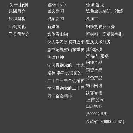
关于山钢
媒体中心
业务版块
集团简介
图文新闻
黑色金属采矿、冶炼
组织架构
视频新闻
及加工
山钢文化
新媒体
钢铁贸易及服务
子公司简介
媒体看山钢
新材料、高端装备制
深入学习贯彻习近平
造及技术服务
总书记视察山东重要
其它版块
产品与服务
讲话精神
钢铁产品
学习贯彻党的二十大
国贸产品
精神 学习贯彻党的
特色产品
二十届三中全会精神
销售网络
学习贯彻党的二十届
认证资质
四中全会精神
上市公司
山东钢铁
(600022.SH)
金岭矿业(000655.SZ)