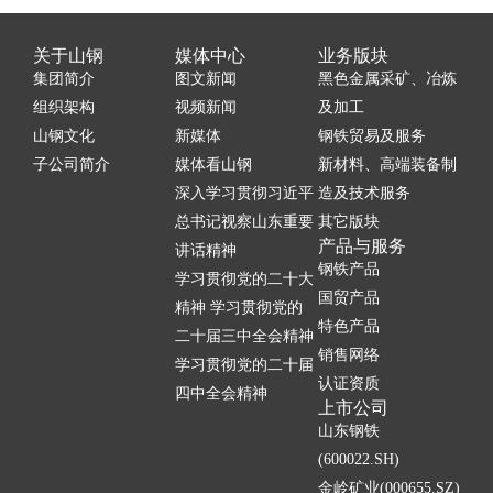
关于山钢
媒体中心
业务版块
集团简介
图文新闻
黑色金属采矿、冶炼
组织架构
视频新闻
及加工
山钢文化
新媒体
钢铁贸易及服务
子公司简介
媒体看山钢
新材料、高端装备制
深入学习贯彻习近平
造及技术服务
总书记视察山东重要
其它版块
产品与服务
讲话精神
钢铁产品
学习贯彻党的二十大
国贸产品
精神 学习贯彻党的
特色产品
二十届三中全会精神
销售网络
学习贯彻党的二十届
认证资质
四中全会精神
上市公司
山东钢铁
(600022.SH)
金岭矿业(000655.SZ)