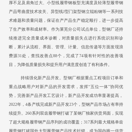
厚不足及肩角过大、小型线履带钢板型充满度及轻薄型履带钢
产品弯曲度技术攻关、异型线
J型门架型钢立辊粘钢等一系列技
术难题和质量问题，保证在产产品生产稳定顺行，进一步提高
了生产效率和成材率。作为莱芜分公司试点单位，型钢厂还持
续推进完全质量成本诊断，对质量损失点进行系统识别和诊
断，累计从流程、界面、管理、计量、信息传递等方面发现浪
费源31处，查找改善点88个，完成了74项有针对性的改善项
目，为降低质量损失和提升用户满意度创造了有利条件。
持续强化新产品开发。型钢厂根据重点工程项目订单和
重点战略用户对新产品的开发需求，发挥
“五位一体”协同优
势，完善新产品开发工艺设计，新产品开发成功率显著提高，
2022年，4条产线完成新产品开发23个，型钢产品市场占有率持
续提升。260系列双齿履带钢打破了某钢厂独家供货局面，实现
了超大规格履带钢产品序列的成功覆盖；317系列最大规格单齿
履带钢打破国外大型履带钢产品技术封锁，成为国内唯一供货