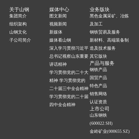
关于山钢
媒体中心
业务版块
集团简介
图文新闻
黑色金属采矿、冶炼
组织架构
视频新闻
及加工
山钢文化
新媒体
钢铁贸易及服务
子公司简介
媒体看山钢
新材料、高端装备制
深入学习贯彻习近平
造及技术服务
总书记视察山东重要
其它版块
产品与服务
讲话精神
钢铁产品
学习贯彻党的二十大
国贸产品
精神 学习贯彻党的
特色产品
二十届三中全会精神
销售网络
学习贯彻党的二十届
认证资质
四中全会精神
上市公司
山东钢铁
(600022.SH)
金岭矿业(000655.SZ)