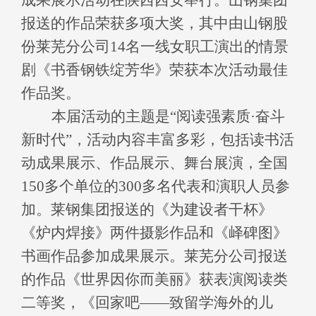
成果展示活动在陕西西安举行。山钢集团
报送的作品荣获多项大奖，其中由山钢股
份莱芜分公司
14
名一线女职工演出的情景
剧《书香钢铁绽芳华》荣获本次活动最佳
作品奖。
本届活动的主题是“阅读强素质·奋斗
新时代”，活动内容丰富多彩，包括读书活
动成果展示、作品展示、舞台展演，全国
150
多个单位的
300
多名代表和演职人员参
加。莱钢集团报送的《为建设者干杯》
《炉内焊接》两件摄影作品和《峄碑图》
书画作品参加成果展示。莱芜分公司报送
的作品《世界因你而美丽》获表演阅读类
二等奖，《回家吧——致留学海外的儿