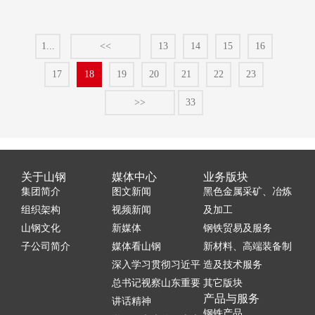
1...
<<
13
14
15
16
17
18
19
20
21
22
23
>>
33
关于山钢
媒体中心
业务版块
集团简介
图文新闻
黑色金属采矿、冶炼
组织架构
视频新闻
及加工
山钢文化
新媒体
钢铁贸易及服务
子公司简介
媒体看山钢
新材料、高端装备制
深入学习贯彻习近平
造及技术服务
总书记视察山东重要
其它版块
产品与服务
讲话精神
钢铁产品