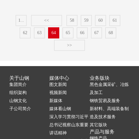
1...
<<
58
59
60
61
62
63
64
65
66
67
68
>>
关于山钢
媒体中心
业务版块
集团简介
图文新闻
黑色金属采矿、冶炼
组织架构
视频新闻
及加工
山钢文化
新媒体
钢铁贸易及服务
子公司简介
媒体看山钢
新材料、高端装备制
深入学习贯彻习近平
造及技术服务
总书记视察山东重要
其它版块
产品与服务
讲话精神
钢铁产品