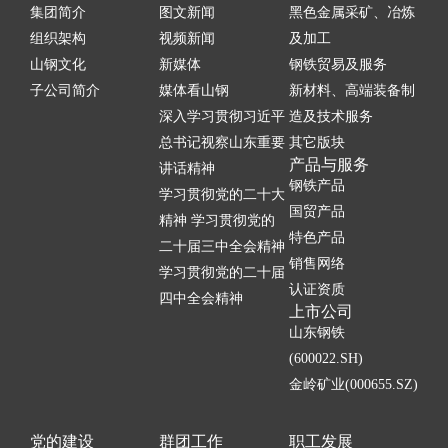
集团简介
图文新闻
黑色金属采矿、冶炼
组织架构
视频新闻
及加工
山钢文化
新媒体
钢铁贸易及服务
子公司简介
媒体看山钢
新材料、高端装备制
深入学习贯彻习近平
造及技术服务
总书记视察山东重要
其它版块
产品与服务
讲话精神
钢铁产品
学习贯彻党的二十大
国贸产品
精神 学习贯彻党的
特色产品
二十届三中全会精神
销售网络
学习贯彻党的二十届
认证资质
四中全会精神
上市公司
山东钢铁
(600022.SH)
金岭矿业(000655.SZ)
党的建设
群团工作
职工发展