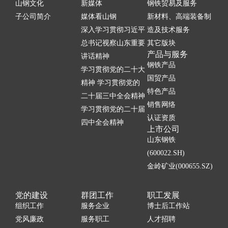
山钢文化
新媒体
钢铁贸易及服务
子公司简介
媒体看山钢
新材料、高端装备制
深入学习贯彻习近平
造及技术服务
总书记视察山东重要
其它版块
产品与服务
讲话精神
钢铁产品
学习贯彻党的二十大
国贸产品
精神 学习贯彻党的
特色产品
二十届三中全会精神
销售网络
学习贯彻党的二十届
认证资质
四中全会精神
上市公司
山东钢铁
(600022.SH)
金岭矿业(000655.SZ)
党的建设
群团工作
职工发展
组织工作
服务企业
博士后工作站
党风廉政
服务职工
人才招聘