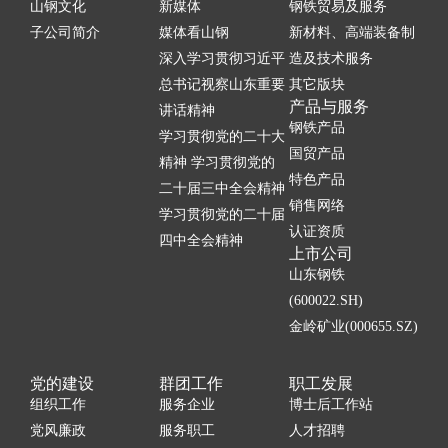
山钢文化
新媒体
钢铁贸易及服务
子公司简介
媒体看山钢
新材料、高端装备制
深入学习贯彻习近平
造及技术服务
总书记视察山东重要
其它版块
产品与服务
讲话精神
钢铁产品
学习贯彻党的二十大
国贸产品
精神 学习贯彻党的
特色产品
二十届三中全会精神
销售网络
学习贯彻党的二十届
认证资质
四中全会精神
上市公司
山东钢铁
(600022.SH)
金岭矿业(000655.SZ)
党的建设
群团工作
职工发展
组织工作
服务企业
博士后工作站
党风廉政
服务职工
人才招聘