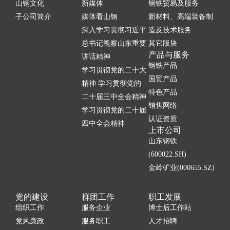
山钢文化
新媒体
钢铁贸易及服务
子公司简介
媒体看山钢
新材料、高端装备制
深入学习贯彻习近平
造及技术服务
总书记视察山东重要
其它版块
产品与服务
讲话精神
钢铁产品
学习贯彻党的二十大
国贸产品
精神 学习贯彻党的
特色产品
二十届三中全会精神
销售网络
学习贯彻党的二十届
认证资质
四中全会精神
上市公司
山东钢铁
(600022.SH)
金岭矿业(000655.SZ)
党的建设
群团工作
职工发展
组织工作
服务企业
博士后工作站
党风廉政
服务职工
人才招聘