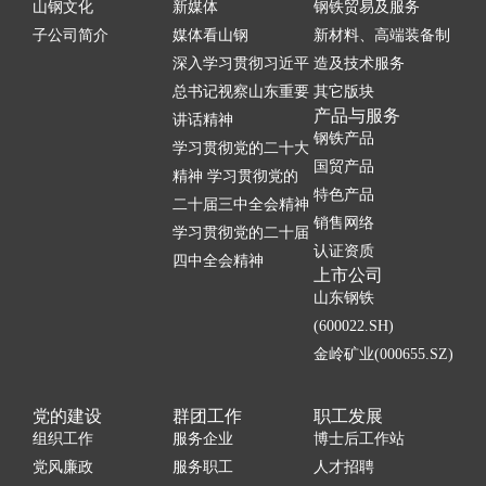
山钢文化
新媒体
钢铁贸易及服务
子公司简介
媒体看山钢
新材料、高端装备制
深入学习贯彻习近平
造及技术服务
总书记视察山东重要
其它版块
产品与服务
讲话精神
钢铁产品
学习贯彻党的二十大
国贸产品
精神 学习贯彻党的
特色产品
二十届三中全会精神
销售网络
学习贯彻党的二十届
认证资质
四中全会精神
上市公司
山东钢铁
(600022.SH)
金岭矿业(000655.SZ)
党的建设
群团工作
职工发展
组织工作
服务企业
博士后工作站
党风廉政
服务职工
人才招聘