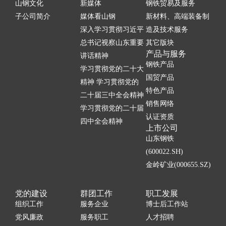
山钢文化
新媒体
钢铁贸易及服务
子公司简介
媒体看山钢
新材料、高端装备制
深入学习贯彻习近平
造及技术服务
总书记视察山东重要
其它版块
产品与服务
讲话精神
钢铁产品
学习贯彻党的二十大
国贸产品
精神 学习贯彻党的
特色产品
二十届三中全会精神
销售网络
学习贯彻党的二十届
认证资质
四中全会精神
上市公司
山东钢铁
(600022.SH)
金岭矿业(000655.SZ)
党的建设
群团工作
职工发展
组织工作
服务企业
博士后工作站
党风廉政
服务职工
人才招聘