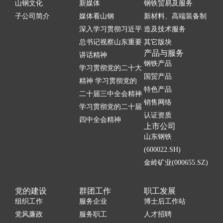
山钢文化
新媒体
钢铁贸易及服务
子公司简介
媒体看山钢
新材料、高端装备制
深入学习贯彻习近平
造及技术服务
总书记视察山东重要
其它版块
产品与服务
讲话精神
钢铁产品
学习贯彻党的二十大
国贸产品
精神 学习贯彻党的
特色产品
二十届三中全会精神
销售网络
学习贯彻党的二十届
认证资质
四中全会精神
上市公司
山东钢铁
(600022.SH)
金岭矿业(000655.SZ)
党的建设
群团工作
职工发展
组织工作
服务企业
博士后工作站
党风廉政
服务职工
人才招聘