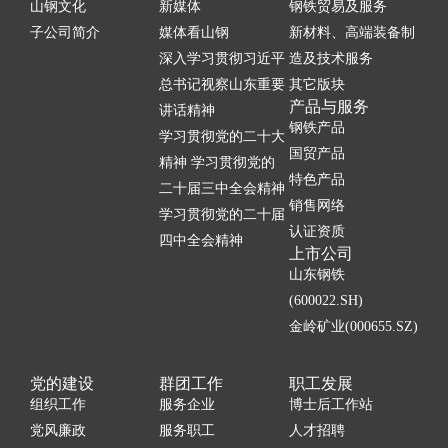
山钢文化
新媒体
钢铁贸易及服务
子公司简介
媒体看山钢
新材料、高端装备制
深入学习贯彻习近平
造及技术服务
总书记视察山东重要
其它版块
产品与服务
讲话精神
钢铁产品
学习贯彻党的二十大
国贸产品
精神 学习贯彻党的
特色产品
二十届三中全会精神
销售网络
学习贯彻党的二十届
认证资质
四中全会精神
上市公司
山东钢铁
(600022.SH)
金岭矿业(000655.SZ)
党的建设
群团工作
职工发展
组织工作
服务企业
博士后工作站
党风廉政
服务职工
人才招聘