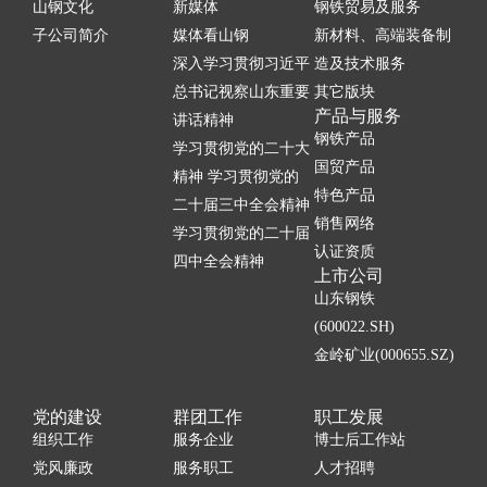
山钢文化
新媒体
钢铁贸易及服务
子公司简介
媒体看山钢
新材料、高端装备制
深入学习贯彻习近平
造及技术服务
总书记视察山东重要
其它版块
产品与服务
讲话精神
钢铁产品
学习贯彻党的二十大
国贸产品
精神 学习贯彻党的
特色产品
二十届三中全会精神
销售网络
学习贯彻党的二十届
认证资质
四中全会精神
上市公司
山东钢铁
(600022.SH)
金岭矿业(000655.SZ)
党的建设
群团工作
职工发展
组织工作
服务企业
博士后工作站
党风廉政
服务职工
人才招聘