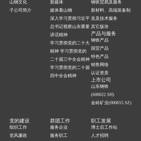
山钢文化
新媒体
钢铁贸易及服务
子公司简介
媒体看山钢
新材料、高端装备制
深入学习贯彻习近平
造及技术服务
总书记视察山东重要
其它版块
产品与服务
讲话精神
钢铁产品
学习贯彻党的二十大
国贸产品
精神 学习贯彻党的
特色产品
二十届三中全会精神
销售网络
学习贯彻党的二十届
认证资质
四中全会精神
上市公司
山东钢铁
(600022.SH)
金岭矿业(000655.SZ)
党的建设
群团工作
职工发展
组织工作
服务企业
博士后工作站
党风廉政
服务职工
人才招聘