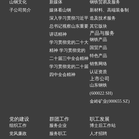
山钢文化
新媒体
钢铁贸易及服务
子公司简介
媒体看山钢
新材料、高端装备制
深入学习贯彻习近平
造及技术服务
总书记视察山东重要
其它版块
产品与服务
讲话精神
钢铁产品
学习贯彻党的二十大
国贸产品
精神 学习贯彻党的
特色产品
二十届三中全会精神
销售网络
学习贯彻党的二十届
认证资质
四中全会精神
上市公司
山东钢铁
(600022.SH)
金岭矿业(000655.SZ)
党的建设
群团工作
职工发展
组织工作
服务企业
博士后工作站
党风廉政
服务职工
人才招聘