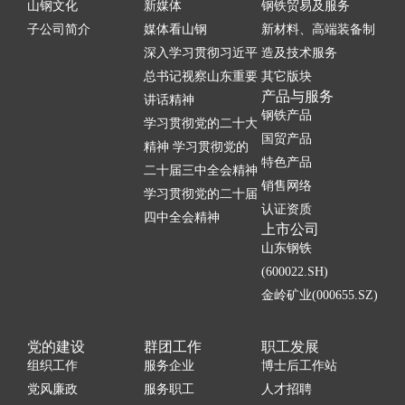
山钢文化
新媒体
钢铁贸易及服务
子公司简介
媒体看山钢
新材料、高端装备制
深入学习贯彻习近平
造及技术服务
总书记视察山东重要
其它版块
产品与服务
讲话精神
钢铁产品
学习贯彻党的二十大
国贸产品
精神 学习贯彻党的
特色产品
二十届三中全会精神
销售网络
学习贯彻党的二十届
认证资质
四中全会精神
上市公司
山东钢铁
(600022.SH)
金岭矿业(000655.SZ)
党的建设
群团工作
职工发展
组织工作
服务企业
博士后工作站
党风廉政
服务职工
人才招聘