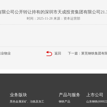
限公司公开转让持有的深圳市天成投资集团有限公司21.3
时间：2025-11-28 来源：资本运营部
商业物业
返回
业务版块
产品与服务
上市公司
黑色金属采矿、冶炼及加工
钢铁产品
山东钢铁(600022