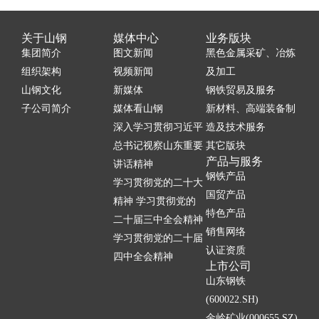
关于山钢
媒体中心
业务版块
集团简介
图文新闻
黑色金属采矿、冶炼
组织架构
视频新闻
及加工
山钢文化
新媒体
钢铁贸易及服务
子公司简介
媒体看山钢
新材料、高端装备制
深入学习贯彻习近平
造及技术服务
总书记视察山东重要
其它版块
产品与服务
讲话精神
钢铁产品
学习贯彻党的二十大
国贸产品
精神 学习贯彻党的
特色产品
二十届三中全会精神
销售网络
学习贯彻党的二十届
认证资质
四中全会精神
上市公司
山东钢铁
(600022.SH)
金岭矿业(000655.SZ)