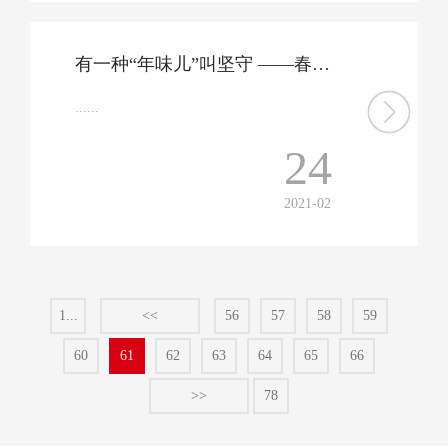
有一种“年味儿”叫坚守 ——春节期间山钢集团干部职工岗位素描
......
24
2021-02
1...
<<
56
57
58
59
60
61
62
63
64
65
66
>>
78