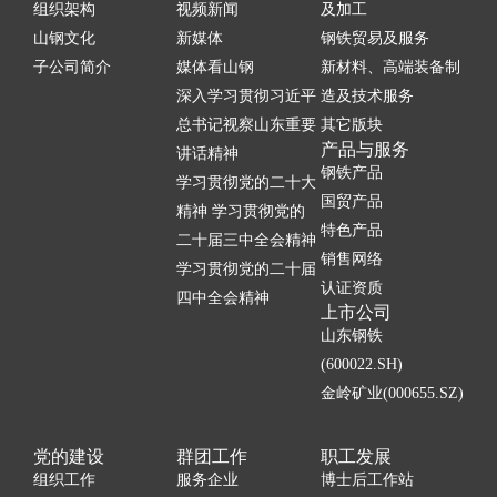
组织架构
视频新闻
及加工
山钢文化
新媒体
钢铁贸易及服务
子公司简介
媒体看山钢
新材料、高端装备制
深入学习贯彻习近平
造及技术服务
总书记视察山东重要
其它版块
产品与服务
讲话精神
钢铁产品
学习贯彻党的二十大
国贸产品
精神 学习贯彻党的
特色产品
二十届三中全会精神
销售网络
学习贯彻党的二十届
认证资质
四中全会精神
上市公司
山东钢铁
(600022.SH)
金岭矿业(000655.SZ)
党的建设
群团工作
职工发展
组织工作
服务企业
博士后工作站