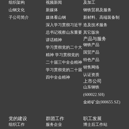
组织架构
视频新闻
及加工
山钢文化
新媒体
钢铁贸易及服务
子公司简介
媒体看山钢
新材料、高端装备制
深入学习贯彻习近平
造及技术服务
总书记视察山东重要
其它版块
产品与服务
讲话精神
钢铁产品
学习贯彻党的二十大
国贸产品
精神 学习贯彻党的
特色产品
二十届三中全会精神
销售网络
学习贯彻党的二十届
认证资质
四中全会精神
上市公司
山东钢铁
(600022.SH)
金岭矿业(000655.SZ)
党的建设
群团工作
职工发展
组织工作
服务企业
博士后工作站