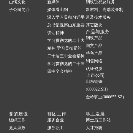
山钢文化
新媒体
钢铁贸易及服务
子公司简介
媒体看山钢
新材料、高端装备制
深入学习贯彻习近平
造及技术服务
总书记视察山东重要
其它版块
产品与服务
讲话精神
钢铁产品
学习贯彻党的二十大
国贸产品
精神 学习贯彻党的
特色产品
二十届三中全会精神
销售网络
学习贯彻党的二十届
认证资质
四中全会精神
上市公司
山东钢铁
(600022.SH)
金岭矿业(000655.SZ)
党的建设
群团工作
职工发展
组织工作
服务企业
博士后工作站
党风廉政
服务职工
人才招聘