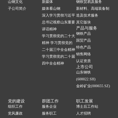
山钢文化
新媒体
钢铁贸易及服务
子公司简介
媒体看山钢
新材料、高端装备制
深入学习贯彻习近平
造及技术服务
总书记视察山东重要
其它版块
产品与服务
讲话精神
钢铁产品
学习贯彻党的二十大
国贸产品
精神 学习贯彻党的
特色产品
二十届三中全会精神
销售网络
学习贯彻党的二十届
认证资质
四中全会精神
上市公司
山东钢铁
(600022.SH)
金岭矿业(000655.SZ)
党的建设
群团工作
职工发展
组织工作
服务企业
博士后工作站
党风廉政
服务职工
人才招聘